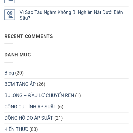
Th6
Người
Không
Nước
Tại
Dưới
có
Bằng
Sao
Áp
bình
Ống
Nồi
Vì Sao Tàu Ngầm Không Bị Nghiền Nát Dưới Biển
Suất
09
luận
Hút?
Áp
Cao?
ở
Th6
Sâu?
Suất
Vì
Giúp
Không
Sao
Nấu
có
Máy
Ăn
bình
Bay
Nhanh
RECENT COMMENTS
luận
Không
Hơn?
ở
Bị
Vì
Vỡ
Sao
Trên
Tàu
Bầu
DANH MỤC
Ngầm
Trời?
Không
Bị
Nghiền
Nát
Blog
(20)
Dưới
Biển
Sâu?
BƠM TĂNG ÁP
(26)
BULONG – ĐẦU LƠ CHUYỂN REN
(1)
CÔNG CỤ TÍNH ÁP SUẤT
(6)
ĐỒNG HỒ ĐO ÁP SUẤT
(21)
KIẾN THỨC
(83)