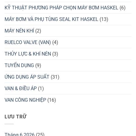
KỸ THUẬT PHƯƠNG PHÁP CHỌN MÁY BƠM HASKEL
(6)
MÁY BƠM VÀ PHỤ TÙNG SEAL KIT HASKEL
(13)
MÁY NÉN KHÍ
(2)
RUELCO VALVE (VAN)
(4)
THỦY LỰC & KHÍ NÉN
(3)
TUYỂN DỤNG
(9)
ỨNG DỤNG ÁP SUẤT
(31)
VAN & ĐIỀU ÁP
(1)
VAN CÔNG NGHIỆP
(16)
LƯU TRỮ
Tháng 6 2026
(25)