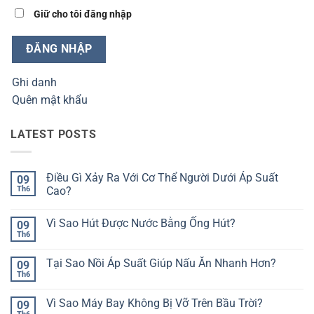
Giữ cho tôi đăng nhập
ĐĂNG NHẬP
Ghi danh
Quên mật khẩu
LATEST POSTS
Điều Gì Xảy Ra Với Cơ Thể Người Dưới Áp Suất
09
Th6
Cao?
Không
có
Vì Sao Hút Được Nước Bằng Ống Hút?
09
bình
luận
Th6
Không
ở
có
Điều
bình
Gì
Tại Sao Nồi Áp Suất Giúp Nấu Ăn Nhanh Hơn?
09
luận
Xảy
ở
Th6
Ra
Không
Vì
Với
có
Sao
Cơ
bình
Hút
Vì Sao Máy Bay Không Bị Vỡ Trên Bầu Trời?
09
Thể
luận
Được
ở