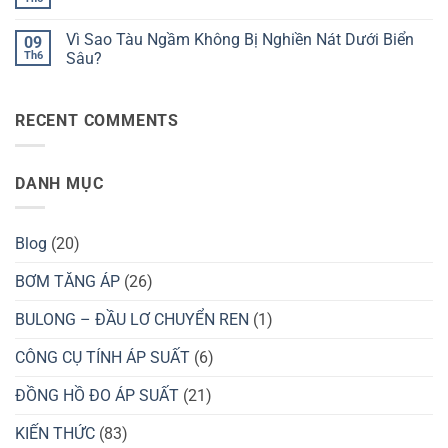
Không
Nước
Tại
Dưới
có
Bằng
Sao
Áp
bình
Ống
Nồi
Vì Sao Tàu Ngầm Không Bị Nghiền Nát Dưới Biển
Suất
09
luận
Hút?
Áp
Cao?
ở
Th6
Sâu?
Suất
Vì
Giúp
Không
Sao
Nấu
có
Máy
Ăn
bình
Bay
Nhanh
RECENT COMMENTS
luận
Không
Hơn?
ở
Bị
Vì
Vỡ
Sao
Trên
Tàu
Bầu
DANH MỤC
Ngầm
Trời?
Không
Bị
Nghiền
Nát
Blog
(20)
Dưới
Biển
Sâu?
BƠM TĂNG ÁP
(26)
BULONG – ĐẦU LƠ CHUYỂN REN
(1)
CÔNG CỤ TÍNH ÁP SUẤT
(6)
ĐỒNG HỒ ĐO ÁP SUẤT
(21)
KIẾN THỨC
(83)