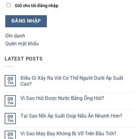
Giữ cho tôi đăng nhập
ĐĂNG NHẬP
Ghi danh
Quên mật khẩu
LATEST POSTS
Điều Gì Xảy Ra Với Cơ Thể Người Dưới Áp Suất
09
Th6
Cao?
Không
có
Vì Sao Hút Được Nước Bằng Ống Hút?
09
bình
luận
Th6
Không
ở
có
Điều
bình
Gì
Tại Sao Nồi Áp Suất Giúp Nấu Ăn Nhanh Hơn?
09
luận
Xảy
ở
Th6
Ra
Không
Vì
Với
có
Sao
Cơ
bình
Hút
Vì Sao Máy Bay Không Bị Vỡ Trên Bầu Trời?
09
Thể
luận
Được
ở
Th6
Người