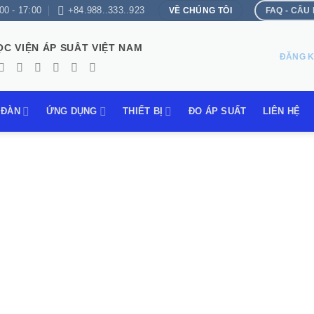
00 - 17:00
+84.988..333..923
VỀ CHÚNG TÔI
FAQ - CÂU
ỌC VIỆN ÁP SUÂT VIỆT NAM
ĐĂNG K
 ĐÀN
ỨNG DỤNG
THIẾT BỊ
ĐO ÁP SUẤT
LIÊN HỆ