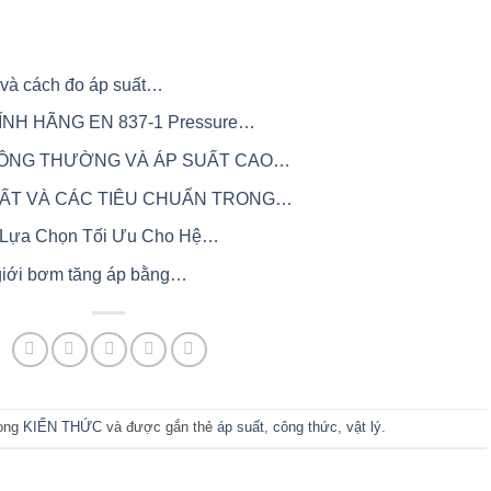
gì và cách đo áp suất…
NH HÃNG EN 837-1 Pressure…
THÔNG THƯỜNG VÀ ÁP SUẤT CAO…
UẤT VÀ CÁC TIÊU CHUẨN TRONG…
0 Lựa Chọn Tối Ưu Cho Hệ…
 giới bơm tăng áp bằng…
rong
KIẾN THỨC
và được gắn thẻ
áp suất
,
công thức
,
vật lý
.