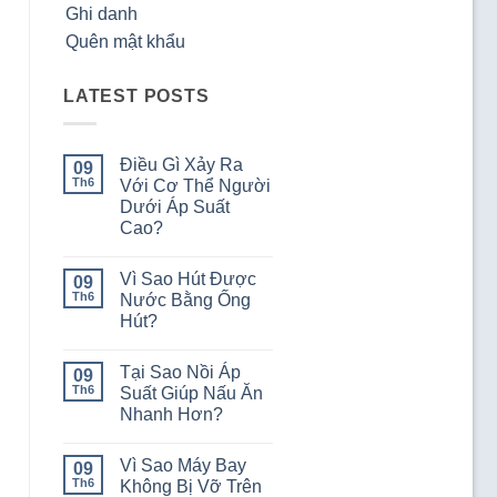
Ghi danh
Quên mật khẩu
LATEST POSTS
Điều Gì Xảy Ra
09
Th6
Với Cơ Thể Người
Dưới Áp Suất
Cao?
Không
có
Vì Sao Hút Được
09
bình
luận
Th6
Nước Bằng Ống
ở
Hút?
Điều
Gì
Không
Xảy
có
Ra
Tại Sao Nồi Áp
09
bình
Với
luận
Th6
Suất Giúp Nấu Ăn
Cơ
ở
Thể
Nhanh Hơn?
Vì
Người
Sao
Dưới
Không
Hút
Áp
có
Được
Vì Sao Máy Bay
09
Suất
bình
Nước
Cao?
luận
Th6
Không Bị Vỡ Trên
Bằng
ở