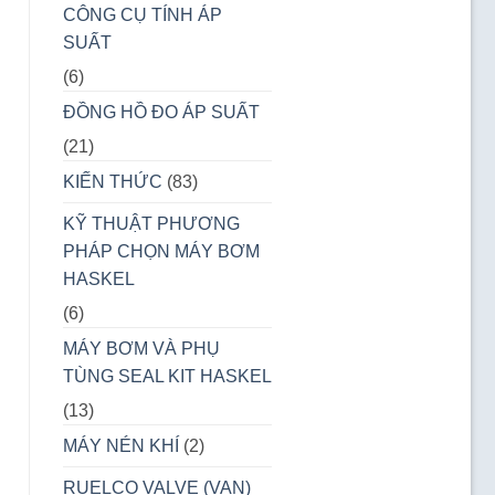
CÔNG CỤ TÍNH ÁP
SUẤT
(6)
ĐỒNG HỒ ĐO ÁP SUẤT
(21)
KIẾN THỨC
(83)
KỸ THUẬT PHƯƠNG
PHÁP CHỌN MÁY BƠM
HASKEL
(6)
MÁY BƠM VÀ PHỤ
TÙNG SEAL KIT HASKEL
(13)
MÁY NÉN KHÍ
(2)
RUELCO VALVE (VAN)