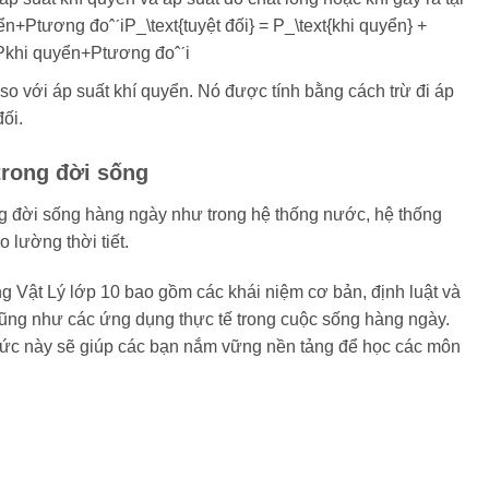
n+Ptương đoˆˊiP_\text{tuyệt đối} = P_\text{khi quyển} +
Pkhi quyển​+Ptương đoˆˊi​
 so với áp suất khí quyển. Nó được tính bằng cách trừ đi áp
đối.
trong đời sống
g đời sống hàng ngày như trong hệ thống nước, hệ thống
 lường thời tiết.
ong Vật Lý lớp 10 bao gồm các khái niệm cơ bản, định luật và
cũng như các ứng dụng thực tế trong cuộc sống hàng ngày.
hức này sẽ giúp các bạn nắm vững nền tảng để học các môn