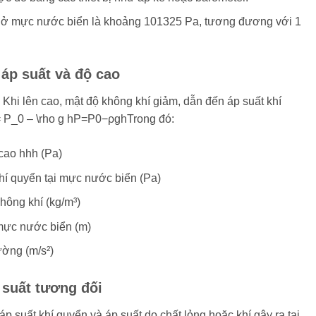
ở mực nước biển là khoảng 101325 Pa, tương đương với 1
 áp suất và độ cao
: Khi lên cao, mật độ không khí giảm, dẫn đến áp suất khí
P_0 – \rho g hP=P0​−ρghTrong đó:
 cao hhh (Pa)
hí quyển tại mực nước biển (Pa)
hông khí (kg/m³)
 mực nước biển (m)
rường (m/s²)
 suất tương đối
 áp suất khí quyển và áp suất do chất lỏng hoặc khí gây ra tại