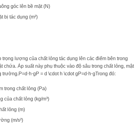
uông góc lên bề mặt (N)
t bị tác dụng (m²)
o trọng lượng của chất lỏng tác dụng lên các điểm bên trong
ật chứa. Áp suất này phụ thuộc vào độ sâu trong chất lỏng, mật
ng trường.P=d⋅h⋅gP = d \cdot h \cdot gP=d⋅h⋅gTrong đó:
m trong chất lỏng (Pa)
g của chất lỏng (kg/m³)
hất lỏng (m)
rường (m/s²)