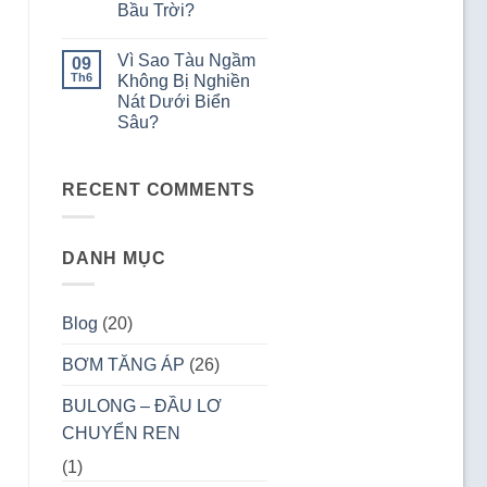
Ống
Bầu Trời?
Tại
Hút?
Sao
Không
Nồi
có
Áp
Vì Sao Tàu Ngầm
09
bình
Suất
luận
Th6
Không Bị Nghiền
Giúp
ở
Nấu
Nát Dưới Biển
Vì
Ăn
Sao
Sâu?
Nhanh
Máy
Hơn?
Bay
Không
Không
có
Bị
bình
RECENT COMMENTS
Vỡ
luận
ở
Trên
Vì
Bầu
Sao
Trời?
Tàu
DANH MỤC
Ngầm
Không
Bị
Nghiền
Nát
Blog
(20)
Dưới
Biển
Sâu?
BƠM TĂNG ÁP
(26)
BULONG – ĐẦU LƠ
CHUYỂN REN
(1)