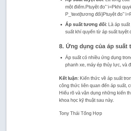
một điểm.Ptuyệt đoˆˊi=Pkhi quyể
P_\text{tương đối}Ptuyệt đoˆˊi​=
Áp suất tương đối
: Là áp suất
suất khí quyển từ áp suất tuyệt 
8.
Ứng dụng của áp suất 
Áp suất có nhiều ứng dụng tron
phanh xe, máy ép thủy lực, và đo
Kết luận
: Kiến thức về áp suất tr
công thức liên quan đến áp suất, 
Hiểu rõ và vận dụng những kiến t
khoa học kỹ thuật sau này.
Tony Thái Tổng Hợp