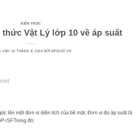
KIẾN THỨC
thức Vật Lý lớp 10 về áp suất
G VÀO
16 THÁNG 8, 2024
BỞI
APSUAT.VN
post
óc lên một đơn vị diện tích của bề mặt. Đơn vị đo áp suất là
}P=SF​Trong đó: