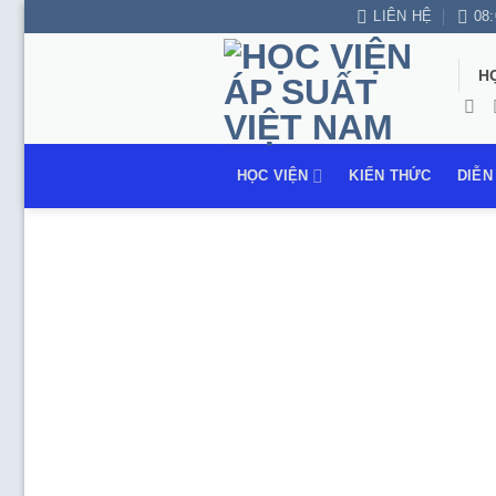
Bỏ
LIÊN HỆ
08:
qua
nội
H
dung
HỌC VIỆN
KIẾN THỨC
DIỄN