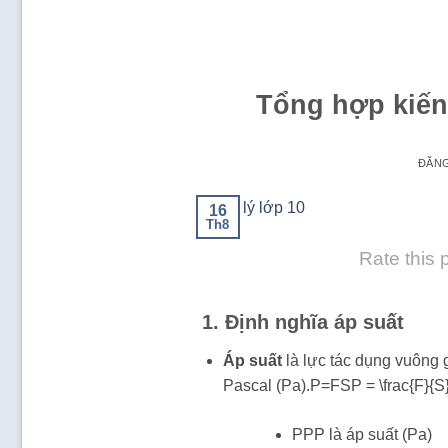
Tổng hợp kiến 
ĐĂN
16
Th8
Rate this 
1.
Định nghĩa áp suất
Áp suất
là lực tác dụng vuông g
Pascal (Pa).P=FSP = \frac{F}{S
PPP là áp suất (Pa)