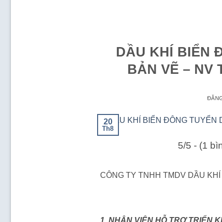
DẦU KHÍ BIỂN 
BẢN VẼ – NV 
ĐĂN
20
Th8
5/5 - (1 b
CÔNG TY TNHH TMDV DẦU KHÍ
1. NHÂN VIÊN HỖ TRỢ TRIỂN 