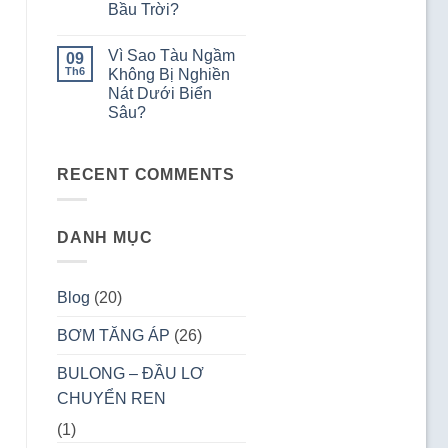
Ống
Bầu Trời?
Tại
Hút?
Sao
Không
Nồi
có
Áp
Vì Sao Tàu Ngầm
09
bình
Suất
luận
Th6
Không Bị Nghiền
Giúp
ở
Nấu
Nát Dưới Biển
Vì
Ăn
Sao
Sâu?
Nhanh
Máy
Hơn?
Bay
Không
Không
có
Bị
bình
RECENT COMMENTS
Vỡ
luận
ở
Trên
Vì
Bầu
Sao
Trời?
Tàu
DANH MỤC
Ngầm
Không
Bị
Nghiền
Nát
Blog
(20)
Dưới
Biển
Sâu?
BƠM TĂNG ÁP
(26)
BULONG – ĐẦU LƠ
CHUYỂN REN
(1)