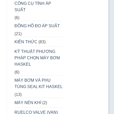
CÔNG CỤ TÍNH ÁP
SUẤT
(6)
ĐỒNG HỒ ĐO ÁP SUẤT
(21)
KIẾN THỨC
(83)
KỸ THUẬT PHƯƠNG
PHÁP CHỌN MÁY BƠM
HASKEL
(6)
MÁY BƠM VÀ PHỤ
TÙNG SEAL KIT HASKEL
(13)
MÁY NÉN KHÍ
(2)
RUELCO VALVE (VAN)