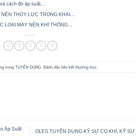
gì và cách đo áp suất…
Í NÉN THỦY LỰC TRONG KHAI…
ÁC LOẠI MÁY NÉN KHÍ THÔNG…
ng trong
TUYỂN DỤNG
. Đánh dấu
liên kết thường trực
.
o Áp Suất
OLES TUYỂN DỤNG KỸ SƯ CO KHÍ, KỸ SƯ