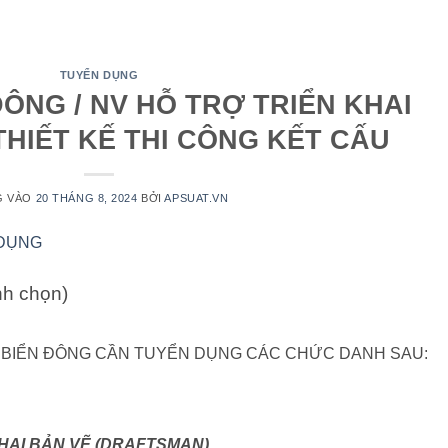
TUYỂN DỤNG
ĐÔNG / NV HỖ TRỢ TRIỂN KHAI
THIẾT KẾ THI CÔNG KẾT CẤU
G VÀO
20 THÁNG 8, 2024
BỞI
APSUAT.VN
ình chọn)
 BIỂN ĐÔNG CẦN TUYỂN DỤNG CÁC CHỨC DANH SAU:
KHAI BẢN VẼ (DRAFTSMAN)