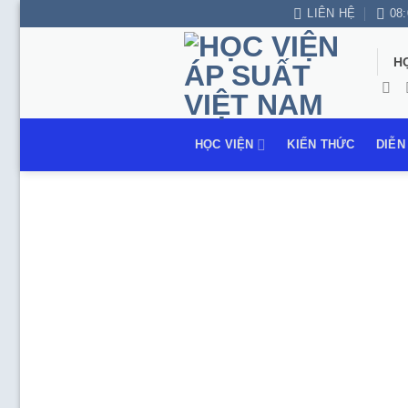
Bỏ
LIÊN HỆ
08:
qua
nội
H
dung
HỌC VIỆN
KIẾN THỨC
DIỄN