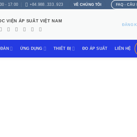
00 - 17:00
+84.988..333..923
VỀ CHÚNG TÔI
FAQ - CÂU
ỌC VIỆN ÁP SUÂT VIỆT NAM
ĐĂNG K
 ĐÀN
ỨNG DỤNG
THIẾT BỊ
ĐO ÁP SUẤT
LIÊN HỆ