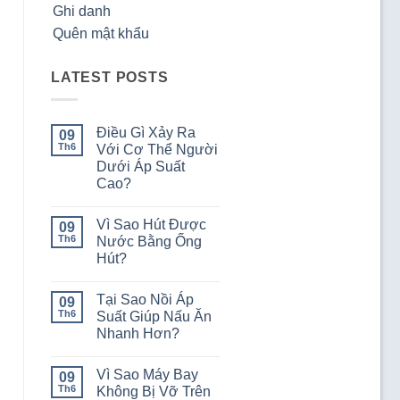
Ghi danh
Quên mật khẩu
LATEST POSTS
Điều Gì Xảy Ra
09
Th6
Với Cơ Thể Người
Dưới Áp Suất
Cao?
Không
có
Vì Sao Hút Được
09
bình
luận
Th6
Nước Bằng Ống
ở
Hút?
Điều
Gì
Không
Xảy
có
Ra
Tại Sao Nồi Áp
09
bình
Với
luận
Th6
Suất Giúp Nấu Ăn
Cơ
ở
Thể
Nhanh Hơn?
Vì
Người
Sao
Dưới
Không
Hút
Áp
có
Được
Vì Sao Máy Bay
09
Suất
bình
Nước
Cao?
luận
Th6
Không Bị Vỡ Trên
Bằng
ở