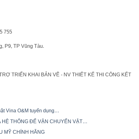
25 755
g, P9, TP Vũng Tàu.
huật Vina O&M tuyển dụng…
A HỆ THỐNG ĐỂ VẬN CHUYỂN VẬT…
ÂU MỸ CHÍNH HÃNG