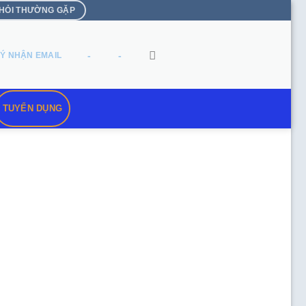
 HỎI THƯỜNG GẶP
-
-
Ý NHẬN EMAIL
TUYỂN DỤNG