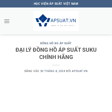
Bỏ
HỌC VIỆN ÁP SUÂT VIỆT NAM
qua
nội
dung
ĐỒNG HỒ ĐO ÁP SUẤT
ĐẠI LÝ ĐỒNG HỒ ÁP SUẤT SUKU
CHÍNH HÃNG
ĐĂNG VÀO
30 THÁNG 8, 2024
BỞI
APSUAT.VN