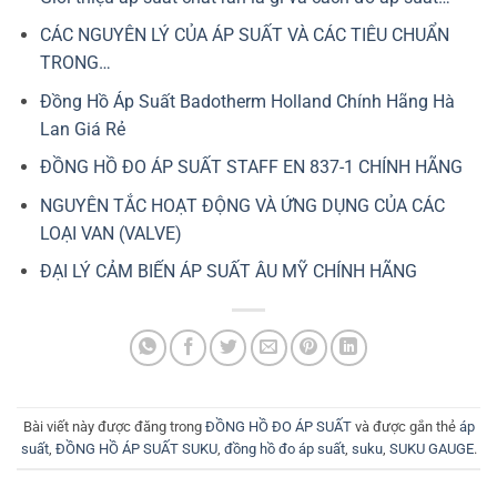
CÁC NGUYÊN LÝ CỦA ÁP SUẤT VÀ CÁC TIÊU CHUẨN
TRONG…
Đồng Hồ Áp Suất Badotherm Holland Chính Hãng Hà
Lan Giá Rẻ
ĐỒNG HỒ ĐO ÁP SUẤT STAFF EN 837-1 CHÍNH HÃNG
NGUYÊN TẮC HOẠT ĐỘNG VÀ ỨNG DỤNG CỦA CÁC
LOẠI VAN (VALVE)
ĐẠI LÝ CẢM BIẾN ÁP SUẤT ÂU MỸ CHÍNH HÃNG
Bài viết này được đăng trong
ĐỒNG HỒ ĐO ÁP SUẤT
và được gắn thẻ
áp
suất
,
ĐỒNG HỒ ÁP SUẤT SUKU
,
đồng hồ đo áp suất
,
suku
,
SUKU GAUGE
.