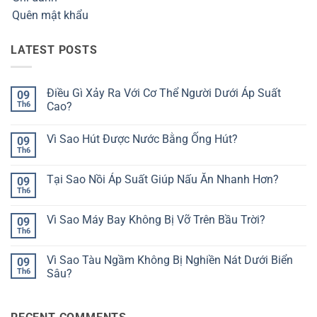
Quên mật khẩu
LATEST POSTS
Điều Gì Xảy Ra Với Cơ Thể Người Dưới Áp Suất
09
Th6
Cao?
Không
có
Vì Sao Hút Được Nước Bằng Ống Hút?
09
bình
luận
Th6
Không
ở
có
Điều
bình
Gì
Tại Sao Nồi Áp Suất Giúp Nấu Ăn Nhanh Hơn?
09
luận
Xảy
ở
Th6
Ra
Không
Vì
Với
có
Sao
Cơ
bình
Hút
Vì Sao Máy Bay Không Bị Vỡ Trên Bầu Trời?
09
Thể
luận
Được
ở
Th6
Người
Không
Nước
Tại
Dưới
có
Bằng
Sao
Áp
bình
Ống
Nồi
Vì Sao Tàu Ngầm Không Bị Nghiền Nát Dưới Biển
Suất
09
luận
Hút?
Áp
Cao?
ở
Th6
Sâu?
Suất
Vì
Giúp
Không
Sao
Nấu
có
Máy
Ăn
bình
Bay
Nhanh
luận
Không