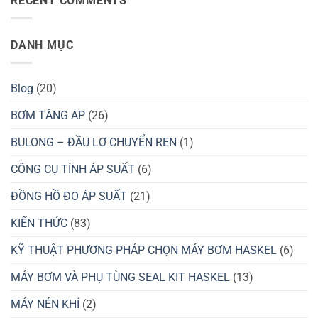
RECENT COMMENTS
Hơn?
ở
Bị
Vì
Vỡ
Sao
Trên
Tàu
Bầu
DANH MỤC
Ngầm
Trời?
Không
Bị
Nghiền
Nát
Blog
(20)
Dưới
Biển
Sâu?
BƠM TĂNG ÁP
(26)
BULONG – ĐẦU LƠ CHUYỂN REN
(1)
CÔNG CỤ TÍNH ÁP SUẤT
(6)
ĐỒNG HỒ ĐO ÁP SUẤT
(21)
KIẾN THỨC
(83)
KỸ THUẬT PHƯƠNG PHÁP CHỌN MÁY BƠM HASKEL
(6)
MÁY BƠM VÀ PHỤ TÙNG SEAL KIT HASKEL
(13)
MÁY NÉN KHÍ
(2)