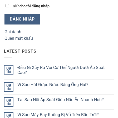
Giữ cho tôi đăng nhập
ĐĂNG NHẬP
Ghi danh
Quên mật khẩu
LATEST POSTS
Điều Gì Xảy Ra Với Cơ Thể Người Dưới Áp Suất
09
Th6
Cao?
Không
có
Vì Sao Hút Được Nước Bằng Ống Hút?
09
bình
luận
Th6
Không
ở
có
Điều
bình
Gì
Tại Sao Nồi Áp Suất Giúp Nấu Ăn Nhanh Hơn?
09
luận
Xảy
ở
Th6
Ra
Không
Vì
Với
có
Sao
Cơ
bình
Hút
Vì Sao Máy Bay Không Bị Vỡ Trên Bầu Trời?
09
Thể
luận
Được