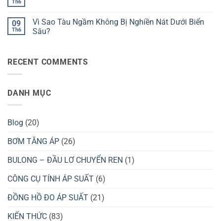
ở
Th6
Người
Không
Nước
Tại
Dưới
có
Bằng
Sao
Áp
bình
Ống
Nồi
Vì Sao Tàu Ngầm Không Bị Nghiền Nát Dưới Biển
Suất
09
luận
Hút?
Áp
Cao?
ở
Th6
Sâu?
Suất
Vì
Giúp
Không
Sao
Nấu
có
Máy
Ăn
bình
Bay
Nhanh
RECENT COMMENTS
luận
Không
Hơn?
ở
Bị
Vì
Vỡ
Sao
Trên
Tàu
Bầu
DANH MỤC
Ngầm
Trời?
Không
Bị
Nghiền
Nát
Blog
(20)
Dưới
Biển
Sâu?
BƠM TĂNG ÁP
(26)
BULONG – ĐẦU LƠ CHUYỂN REN
(1)
CÔNG CỤ TÍNH ÁP SUẤT
(6)
ĐỒNG HỒ ĐO ÁP SUẤT
(21)
KIẾN THỨC
(83)