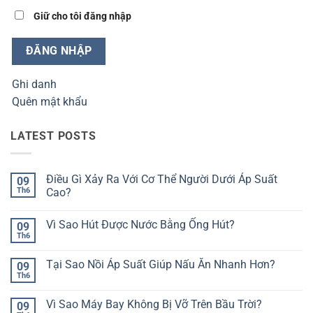
Giữ cho tôi đăng nhập
ĐĂNG NHẬP
Ghi danh
Quên mật khẩu
LATEST POSTS
Điều Gì Xảy Ra Với Cơ Thể Người Dưới Áp Suất
09
Th6
Cao?
Không
có
Vì Sao Hút Được Nước Bằng Ống Hút?
09
bình
luận
Th6
Không
ở
có
Điều
bình
Gì
Tại Sao Nồi Áp Suất Giúp Nấu Ăn Nhanh Hơn?
09
luận
Xảy
ở
Th6
Ra
Không
Vì
Với
có
Sao
Cơ
bình
Hút
Vì Sao Máy Bay Không Bị Vỡ Trên Bầu Trời?
09
Thể
luận
Được