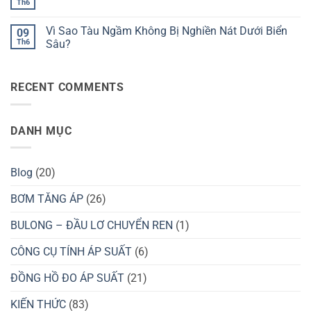
ở
Th6
Người
Không
Nước
Tại
Dưới
có
Bằng
Sao
Áp
bình
Ống
Nồi
Vì Sao Tàu Ngầm Không Bị Nghiền Nát Dưới Biển
Suất
09
luận
Hút?
Áp
Cao?
ở
Th6
Sâu?
Suất
Vì
Giúp
Không
Sao
Nấu
có
Máy
Ăn
bình
Bay
Nhanh
RECENT COMMENTS
luận
Không
Hơn?
ở
Bị
Vì
Vỡ
Sao
Trên
Tàu
Bầu
DANH MỤC
Ngầm
Trời?
Không
Bị
Nghiền
Nát
Blog
(20)
Dưới
Biển
Sâu?
BƠM TĂNG ÁP
(26)
BULONG – ĐẦU LƠ CHUYỂN REN
(1)
CÔNG CỤ TÍNH ÁP SUẤT
(6)
ĐỒNG HỒ ĐO ÁP SUẤT
(21)
KIẾN THỨC
(83)