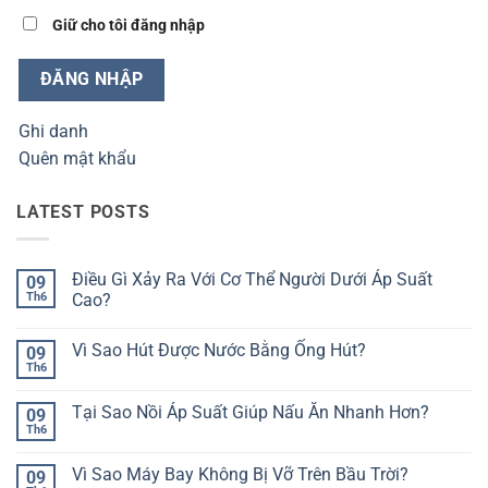
Giữ cho tôi đăng nhập
ĐĂNG NHẬP
Ghi danh
Quên mật khẩu
LATEST POSTS
Điều Gì Xảy Ra Với Cơ Thể Người Dưới Áp Suất
09
Th6
Cao?
Không
có
Vì Sao Hút Được Nước Bằng Ống Hút?
09
bình
luận
Th6
Không
ở
có
Điều
bình
Gì
Tại Sao Nồi Áp Suất Giúp Nấu Ăn Nhanh Hơn?
09
luận
Xảy
ở
Th6
Ra
Không
Vì
Với
có
Sao
Cơ
bình
Hút
Vì Sao Máy Bay Không Bị Vỡ Trên Bầu Trời?
09
Thể
luận
Được