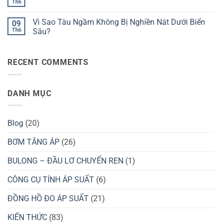
ở
Th6
Người
Không
Nước
Tại
Dưới
có
Bằng
Sao
Áp
bình
Ống
Nồi
Vì Sao Tàu Ngầm Không Bị Nghiền Nát Dưới Biển
Suất
09
luận
Hút?
Áp
Cao?
ở
Th6
Sâu?
Suất
Vì
Giúp
Không
Sao
Nấu
có
Máy
Ăn
bình
Bay
Nhanh
RECENT COMMENTS
luận
Không
Hơn?
ở
Bị
Vì
Vỡ
Sao
Trên
Tàu
Bầu
DANH MỤC
Ngầm
Trời?
Không
Bị
Nghiền
Nát
Blog
(20)
Dưới
Biển
Sâu?
BƠM TĂNG ÁP
(26)
BULONG – ĐẦU LƠ CHUYỂN REN
(1)
CÔNG CỤ TÍNH ÁP SUẤT
(6)
ĐỒNG HỒ ĐO ÁP SUẤT
(21)
KIẾN THỨC
(83)