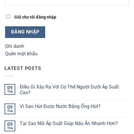
Giữ cho tôi đăng nhập
ĐĂNG NHẬP
Ghi danh
Quên mật khẩu
LATEST POSTS
Điều Gì Xảy Ra Với Cơ Thể Người Dưới Áp Suất
09
Th6
Cao?
Không
có
Vì Sao Hút Được Nước Bằng Ống Hút?
09
bình
luận
Th6
Không
ở
có
Điều
bình
Gì
Tại Sao Nồi Áp Suất Giúp Nấu Ăn Nhanh Hơn?
09
luận
Xảy
ở
Th6
Ra
Không
Vì
Với
có