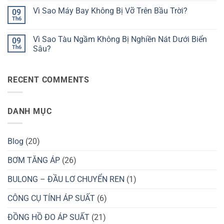
Sao
Cơ
bình
Hút
Vì Sao Máy Bay Không Bị Vỡ Trên Bầu Trời?
09
Thể
luận
Được
ở
Th6
Người
Không
Nước
Tại
Dưới
có
Bằng
Sao
Áp
bình
Ống
Nồi
Vì Sao Tàu Ngầm Không Bị Nghiền Nát Dưới Biển
Suất
09
luận
Hút?
Áp
Cao?
ở
Th6
Sâu?
Suất
Vì
Giúp
Không
Sao
Nấu
có
Máy
Ăn
bình
Bay
Nhanh
RECENT COMMENTS
luận
Không
Hơn?
ở
Bị
Vì
Vỡ
Sao
Trên
Tàu
Bầu
DANH MỤC
Ngầm
Trời?
Không
Bị
Nghiền
Nát
Blog
(20)
Dưới
Biển
Sâu?
BƠM TĂNG ÁP
(26)
BULONG – ĐẦU LƠ CHUYỂN REN
(1)
CÔNG CỤ TÍNH ÁP SUẤT
(6)
ĐỒNG HỒ ĐO ÁP SUẤT
(21)