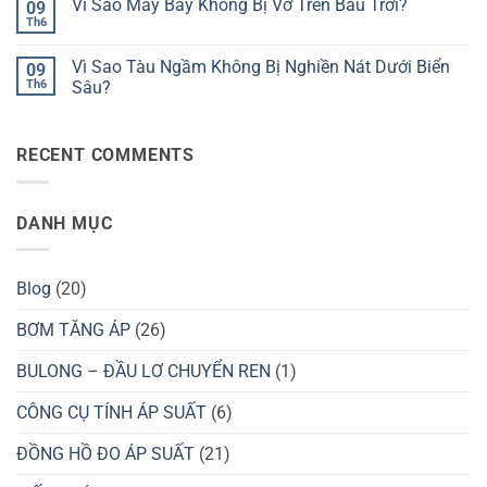
Hút
Vì Sao Máy Bay Không Bị Vỡ Trên Bầu Trời?
09
Thể
luận
Được
ở
Th6
Người
Không
Nước
Tại
Dưới
có
Bằng
Sao
Áp
bình
Ống
Nồi
Vì Sao Tàu Ngầm Không Bị Nghiền Nát Dưới Biển
Suất
09
luận
Hút?
Áp
Cao?
ở
Th6
Sâu?
Suất
Vì
Giúp
Không
Sao
Nấu
có
Máy
Ăn
bình
Bay
Nhanh
RECENT COMMENTS
luận
Không
Hơn?
ở
Bị
Vì
Vỡ
Sao
Trên
Tàu
Bầu
DANH MỤC
Ngầm
Trời?
Không
Bị
Nghiền
Nát
Blog
(20)
Dưới
Biển
Sâu?
BƠM TĂNG ÁP
(26)
BULONG – ĐẦU LƠ CHUYỂN REN
(1)
CÔNG CỤ TÍNH ÁP SUẤT
(6)
ĐỒNG HỒ ĐO ÁP SUẤT
(21)