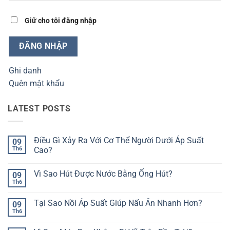
Giữ cho tôi đăng nhập
ĐĂNG NHẬP
Ghi danh
Quên mật khẩu
LATEST POSTS
Điều Gì Xảy Ra Với Cơ Thể Người Dưới Áp Suất
09
Th6
Cao?
Không
có
Vì Sao Hút Được Nước Bằng Ống Hút?
09
bình
luận
Th6
Không
ở
có
Điều
bình
Gì
Tại Sao Nồi Áp Suất Giúp Nấu Ăn Nhanh Hơn?
09
luận
Xảy
ở
Th6
Ra
Không
Vì
Với
có
Sao
Cơ
bình