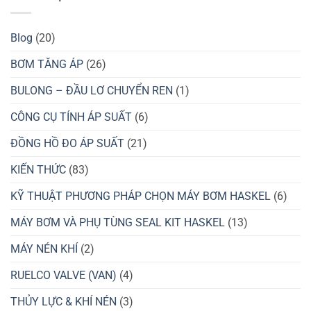
Không
Bị
Nghiền
Nát
Blog
(20)
Dưới
Biển
Sâu?
BƠM TĂNG ÁP
(26)
BULONG – ĐẦU LƠ CHUYỂN REN
(1)
CÔNG CỤ TÍNH ÁP SUẤT
(6)
ĐỒNG HỒ ĐO ÁP SUẤT
(21)
KIẾN THỨC
(83)
KỸ THUẬT PHƯƠNG PHÁP CHỌN MÁY BƠM HASKEL
(6)
MÁY BƠM VÀ PHỤ TÙNG SEAL KIT HASKEL
(13)
MÁY NÉN KHÍ
(2)
RUELCO VALVE (VAN)
(4)
THỦY LỰC & KHÍ NÉN
(3)