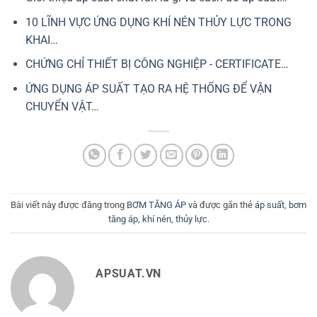
10 LĨNH VỰC ỨNG DỤNG KHÍ NÉN THỦY LỰC TRONG
KHAI…
CHỨNG CHỈ THIẾT BỊ CÔNG NGHIỆP - CERTIFICATE…
ỨNG DỤNG ÁP SUẤT TẠO RA HỆ THỐNG ĐỂ VẬN
CHUYỂN VẬT…
Bài viết này được đăng trong
BƠM TĂNG ÁP
và được gắn thẻ
áp suất
,
bơm
tăng áp
,
khí nén
,
thủy lực
.
APSUAT.VN